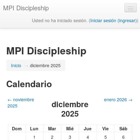
MPI Discipleship
Usted no ha iniciado sesión. (
Iniciar sesión (ingresar)
)
Español - México (es_mx)
MPI Discipleship
Inicio
→
diciembre 2025
Calendario
←
noviembre
enero 2026
→
diciembre
2025
2025
Dom
Lun
Mar
Mié
Jue
Vie
Sáb
1
2
3
4
5
6